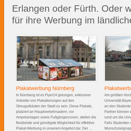
Erlangen oder Fürth. Oder 
für ihre Werbung im ländlic
Plakatwerbung Nürnberg
Plakatwerb
In Nürnberg ist es Flyer24 gelungen, exklusiver
Am größten Hoch
Anbieter von Plakatierungen auf den
Universität Baye
Streugutkästen der Stadt zu sein. Diese Plakate,
an den Studenten
platziert an Hauptverkehrsadern, vor
Partner können 
Ampelanlagen sowie Fußgängerzonen, stellen die
rund um die Uni
flexibelste und günstigste Möglichkeit für effektive
Falls Studenten a
Plakat-Werbung in unserem Angebot dar. Der …
Wunschzielgru