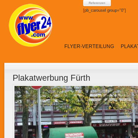
Referenzen
[pb_carousel group="0"]
FLYER-VERTEILUNG
PLAK
Plakatwerbung Fürth